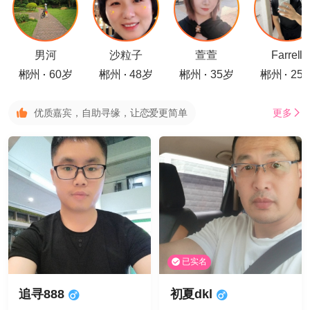
男河
沙粒子
萱萱
Farrell
郴州
60岁
郴州
48岁
郴州
35岁
郴州
25
·
·
·
·
优质嘉宾，自助寻缘，让恋爱更简单
更多
已实名
追寻888
初夏dkl