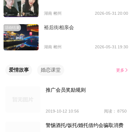
湖南 郴州
2026-05-31 20:00
裕后街相亲会
活动结束
湖南 郴州
2026-05-31 19:30
爱情故事
婚恋课堂
更多
推广会员奖励规则
2019-10-12 10:56
阅读： 8750
警惕酒托/饭托/婚托借约会骗取消费