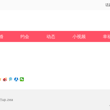
话
婚
约会
动态
小视频
幸
://up.zea