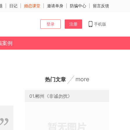
题
|
日记
|
婚恋课堂
|
邀请单身
|
防骗中心
|
留言反馈
登录
注册
手机版
福案例
more
热门文章
01.郴州《非诚勿扰》